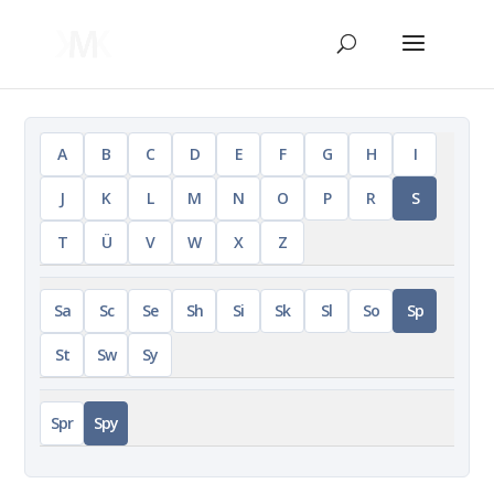
A
B
C
D
E
F
G
H
I
J
K
L
M
N
O
P
R
S
T
Ü
V
W
X
Z
Sa
Sc
Se
Sh
Si
Sk
Sl
So
Sp
St
Sw
Sy
Spr
Spy