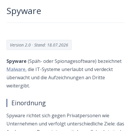
Spyware
Ver­si­on 2.0 · Stand: 18.07.2026
Spy­wa­re
(Späh- oder Spio­na­ge­soft­ware) bezeich­net
Mal­wa­re
, die IT-Syste­me uner­laubt und ver­deckt
über­wacht und die Auf­zeich­nun­gen an Drit­te
weitergibt.
Einordnung
Spy­wa­re rich­tet sich gegen Pri­vat­per­so­nen wie
Unter­neh­men und ver­folgt unter­schied­li­che Zie­le: das