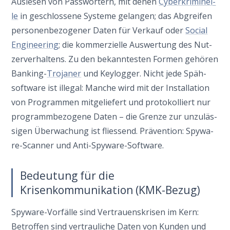
Aus­le­sen von Pass­wör­tern, mit denen
Cyber­kri­mi­nel­
le
in geschlos­se­ne Syste­me gelan­gen; das Abgrei­fen
per­so­nen­be­zo­ge­ner Daten für Ver­kauf oder
Social
Engi­nee­ring
; die kom­mer­zi­el­le Aus­wer­tung des Nut­
zer­ver­hal­tens. Zu den bekann­te­sten For­men gehö­ren
Ban­king-
Tro­ja­ner
und Key­log­ger. Nicht jede Späh­
soft­ware ist ille­gal: Man­che wird mit der Instal­la­ti­on
von Pro­gram­men mit­ge­lie­fert und pro­to­kol­liert nur
pro­gramm­be­zo­ge­ne Daten – die Gren­ze zur unzu­läs­
si­gen Über­wa­chung ist flies­send. Prä­ven­ti­on: Spy­wa­
re-Scan­ner und Anti-Spyware-Software.
Bedeutung für die
Krisenkommunikation (KMK-Bezug)
Spy­wa­re-Vor­fäl­le sind Ver­trau­ens­kri­sen im Kern:
Betrof­fen sind ver­trau­li­che Daten von Kun­den und