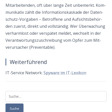
Mit­ar­bei­ten­den, oft über lan­ge Zeit unbe­merkt. Kom­
mu­ni­ka­tiv zählt die Infor­ma­ti­ons­kas­ka­de der Daten­
schutz-Vor­ga­ben – Betrof­fe­ne und Auf­sichts­be­hör­
den zuerst, direkt und voll­stän­dig. Wer Über­wa­chung
ver­harm­lost oder ver­spä­tet mel­det, wech­selt in der
Ver­ant­wor­tungs­zu­schrei­bung vom Opfer zum Mit­
ver­ur­sa­cher (Pre­ven­ta­ble).
Weiterführend
IT-Ser­vice Net­work:
Spy­wa­re im IT-Lexikon
Suche
Suche