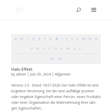
A
B
C
D
E
F
G
H
I
J
K
L
M
N
O
P
R
S
T
Ü
V
W
X
Z
Ha
He
Halo-Effekt
by
admin
|
Juni 29, 2024
| Allgemein
Ver­si­on 2.0 · Stand: 18.07.2026 Der Halo-Effekt ist eine
kogni­ti­ve Ver­zer­rung, bei der eine auf­fäl­li­ge posi­ti­ve
oder nega­ti­ve Eigen­schaft einer Per­son, eines Pro­dukts
oder einer Orga­ni­sa­ti­on die Wahr­neh­mung ihrer übri­
gen Eigen­schaf­ten...