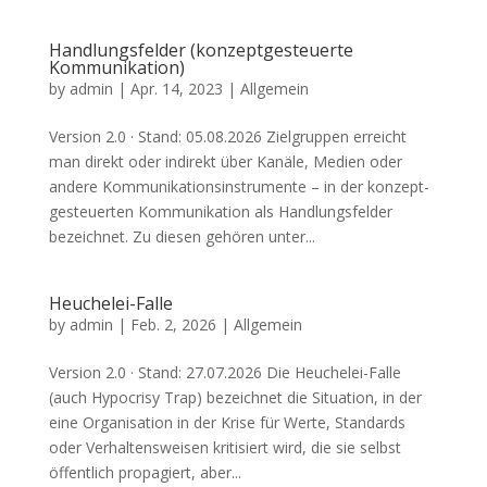
Handlungsfelder (konzeptgesteuerte
Kommunikation)
by
admin
|
Apr. 14, 2023
| Allgemein
Ver­si­on 2.0 · Stand: 05.08.2026 Ziel­grup­pen erreicht
man direkt oder indi­rekt über Kanä­le, Medi­en oder
ande­re Kom­mu­ni­ka­ti­ons­in­stru­men­te – in der kon­zept­
ge­steu­er­ten Kom­mu­ni­ka­ti­on als Hand­lungs­fel­der
bezeich­net. Zu die­sen gehö­ren unter...
Heuchelei-Falle
by
admin
|
Feb. 2, 2026
| Allgemein
Ver­si­on 2.0 · Stand: 27.07.2026 Die Heu­che­lei-Fal­le
(auch Hypo­cri­sy Trap) bezeich­net die Situa­ti­on, in der
eine Orga­ni­sa­ti­on in der Kri­se für Wer­te, Stan­dards
oder Ver­hal­tens­wei­sen kri­ti­siert wird, die sie selbst
öffent­lich pro­pa­giert, aber...