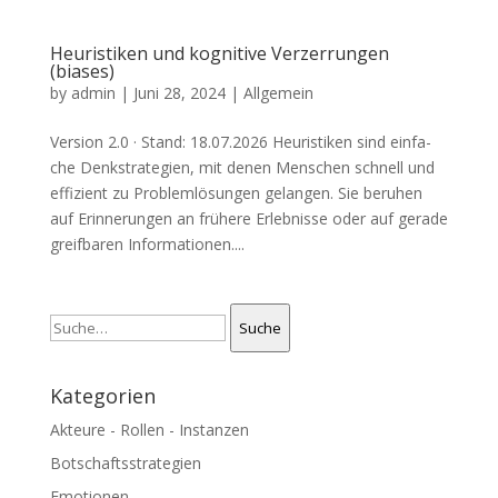
Heuristiken und kognitive Verzerrungen
(biases)
by
admin
|
Juni 28, 2024
| Allgemein
Ver­si­on 2.0 · Stand: 18.07.2026 Heu­ri­sti­ken sind ein­fa­
che Denk­stra­te­gien, mit denen Men­schen schnell und
effi­zi­ent zu Pro­blem­lö­sun­gen gelan­gen. Sie beru­hen
auf Erin­ne­run­gen an frü­he­re Erleb­nis­se oder auf gera­de
greif­ba­ren Infor­ma­tio­nen....
Suche
Suche
Kategorien
Akteure - Rollen - Instanzen
Botschaftsstrategien
Emotionen