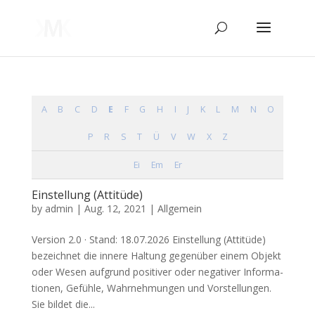
A
B
C
D
E
F
G
H
I
J
K
L
M
N
O
P
R
S
T
Ü
V
W
X
Z
Ei
Em
Er
Einstellung (Attitüde)
by
admin
|
Aug. 12, 2021
| Allgemein
Ver­si­on 2.0 · Stand: 18.07.2026 Ein­stel­lung (Atti­tü­de)
bezeich­net die inne­re Hal­tung gegen­über einem Objekt
oder Wesen auf­grund posi­ti­ver oder nega­ti­ver Infor­ma­
tio­nen, Gefüh­le, Wahr­neh­mun­gen und Vor­stel­lun­gen.
Sie bil­det die...