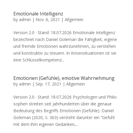
Emotionale Intelligenz
by
admin
|
Nov. 6, 2021
| Allgemein
Ver­si­on 2.0 · Stand: 18.07.2026 Emo­tio­na­le Intel­li­genz
bezeich­net nach Dani­el Gole­man die Fähig­keit, eige­ne
und frem­de Emo­tio­nen wahr­zu­neh­men, zu ver­ste­hen
und kon­struk­tiv zu steu­ern. In Kri­sen­si­tua­tio­nen ist sie
eine Schlüs­sel­kom­pe­tenz...
Emotionen (Gefühle), emotive Wahrnehmung
by
admin
|
Sep. 17, 2021
| Allgemein
Ver­si­on 2.0 · Stand: 18.07.2026 Psy­cho­lo­gen und Phi­lo­
so­phen strei­ten seit Jahr­hun­der­ten über die genaue
Bedeu­tung des Begriffs Emo­tio­nen (Gefüh­le). Dani­el
Gole­man (2020, S. 363) ver­steht dar­un­ter ein “Gefühl
mit dem ihm eige­nen Gedan­ken,...