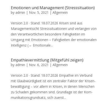
Emotionen und Management (Stresssituation)
by
admin
|
Nov. 5, 2021
| Allgemein
Ver­si­on 2.0 · Stand: 18.07.2026 Kri­sen sind aus
Manage­ment­sicht Stress­si­tua­tio­nen und ver­lan­gen von
den Ver­ant­wort­li­chen beson­de­re Fähig­kei­ten im
Umgang mit Emo­tio­nen – Fähig­kei­ten der emo­tio­na­len
Intel­li­genz (→ Emo­tio­na­le...
Empathievermittlung (Mitgefühl zeigen)
by
admin
|
Nov. 6, 2021
| Allgemein
Ver­si­on 2.0 · Stand: 18.07.2026 Empa­thie im Ver­bund
mit Glaub­wür­dig­keit ist ein zen­tra­ler Fak­tor der Kri­sen­
be­wäl­ti­gung – vor allem in Kri­sen, in denen Men­schen
zu Scha­den gekom­men sind. Grund­la­ge ist der Kom­
mu­ni­ka­ti­ons­grund­satz, sich zuerst...