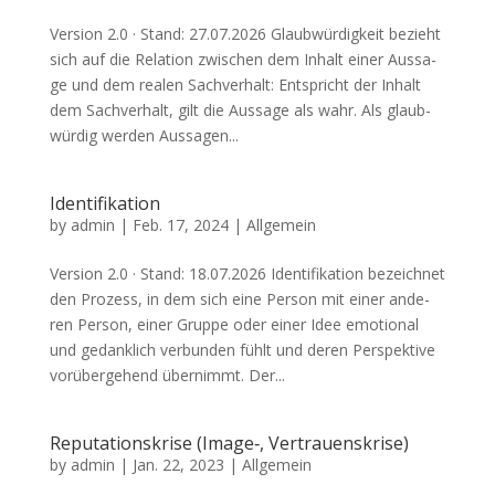
Ver­si­on 2.0 · Stand: 27.07.2026 Glaub­wür­dig­keit bezieht
sich auf die Rela­ti­on zwi­schen dem Inhalt einer Aus­sa­
ge und dem rea­len Sach­ver­halt: Ent­spricht der Inhalt
dem Sach­ver­halt, gilt die Aus­sa­ge als wahr. Als glaub­
wür­dig wer­den Aus­sa­gen...
Identifikation
by
admin
|
Feb. 17, 2024
| Allgemein
Ver­si­on 2.0 · Stand: 18.07.2026 Iden­ti­fi­ka­ti­on bezeich­net
den Pro­zess, in dem sich eine Per­son mit einer ande­
ren Per­son, einer Grup­pe oder einer Idee emo­tio­nal
und gedank­lich ver­bun­den fühlt und deren Per­spek­ti­ve
vor­über­ge­hend über­nimmt. Der...
Reputationskrise (Image‑, Vertrauenskrise)
by
admin
|
Jan. 22, 2023
| Allgemein