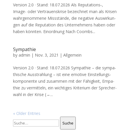
Ver­si­on 2.0 · Stand: 18.07.2026 Als Reputations‑,
Image- oder Ver­trau­ens­kri­se bezeich­net man als Kri­sen
wahr­ge­nom­me­ne Miss­stän­de, die nega­ti­ve Aus­wir­kun­
gen auf die Repu­ta­ti­on des Unter­neh­mens haben oder
haben könnten. Ein­ord­nung Nach Coombs...
Sympathie
by
admin
|
Nov. 3, 2021
| Allgemein
Ver­si­on 2.0 · Stand: 18.07.2026 Sym­pa­thie – die sym­pa­
thi­sche Aus­strah­lung – ist eine emo­ti­ve Ein­stel­lungs­
kom­po­nen­te und zusam­men mit der Fähig­keit, Empa­
thie zu ver­mit­teln, ein wich­ti­ges Kri­te­ri­um der Spre­cher­
wahl in der Kri­se (→...
« Older Entries
Suche
Suche