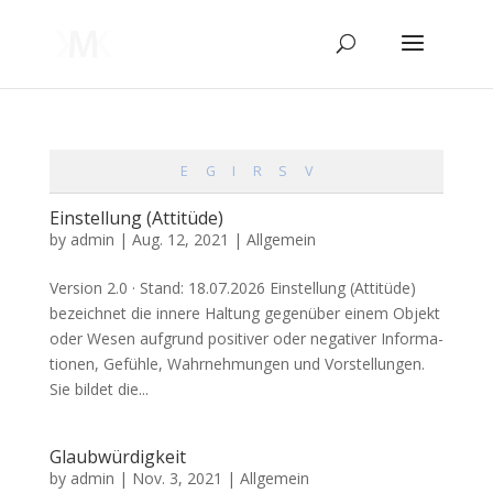
E
G
I
R
S
V
Einstellung (Attitüde)
by
admin
|
Aug. 12, 2021
| Allgemein
Ver­si­on 2.0 · Stand: 18.07.2026 Ein­stel­lung (Atti­tü­de)
bezeich­net die inne­re Hal­tung gegen­über einem Objekt
oder Wesen auf­grund posi­ti­ver oder nega­ti­ver Infor­ma­
tio­nen, Gefüh­le, Wahr­neh­mun­gen und Vor­stel­lun­gen.
Sie bil­det die...
Glaubwürdigkeit
by
admin
|
Nov. 3, 2021
| Allgemein