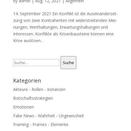
by
admin
|
Aug. 12, 2021
| Allgemein
14. Sep­tem­ber 2021 Ein Kon­flikt ist die Aus­ein­an­der­set­
zung von zwei Kon­tra­hen­ten mit wider­strei­ten­den Mei­
nun­gen, Wert­hal­tun­gen, Erwar­tungs­hal­tun­gen und
Interessen. Kon­flik­te als Kri­sen­bau­stei­ne kön­nen eine
Kri­se aus­lö­sen...
Suche
Suche
Kategorien
Akteure - Rollen - Instanzen
Botschaftsstrategien
Emotionen
Fake News - Wahrheit - Ungewissheit
Framing - Frames - Elemente