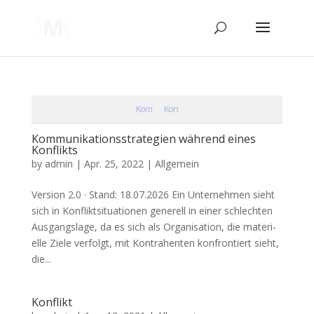
Kom
Kon
Kommunikationsstrategien während eines
Konflikts
by
admin
|
Apr. 25, 2022
| Allgemein
Ver­si­on 2.0 · Stand: 18.07.2026 Ein Unter­neh­men sieht
sich in Kon­flikt­si­tua­tio­nen gene­rell in einer schlech­ten
Aus­gangs­la­ge, da es sich als Orga­ni­sa­ti­on, die mate­ri­
el­le Zie­le ver­folgt, mit Kon­tra­hen­ten kon­fron­tiert sieht,
die...
Konflikt