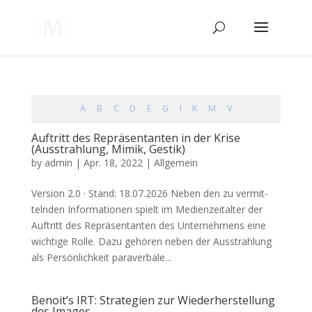
A
B
C
D
E
G
I
K
M
V
Auftritt des Repräsentanten in der Krise
(Ausstrahlung, Mimik, Gestik)
by
admin
|
Apr. 18, 2022
| Allgemein
Ver­si­on 2.0 · Stand: 18.07.2026 Neben den zu ver­mit­
teln­den Infor­ma­tio­nen spielt im Medi­en­zeit­al­ter der
Auf­tritt des Reprä­sen­tan­ten des Unter­neh­mens eine
wich­ti­ge Rol­le. Dazu gehö­ren neben der Aus­strah­lung
als Per­sön­lich­keit para­ver­ba­le...
Benoit’s IRT: Strategien zur Wiederherstellung
des Images