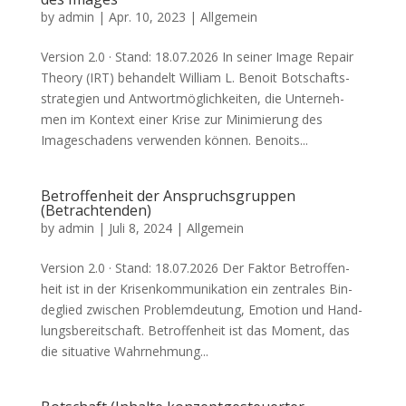
by
admin
|
Apr. 10, 2023
| Allgemein
Ver­si­on 2.0 · Stand: 18.07.2026 In sei­ner Image Repair
Theo­ry (IRT) behan­delt Wil­liam L. Benoit Bot­schafts­
stra­te­gien und Ant­wort­mög­lich­kei­ten, die Unter­neh­
men im Kon­text einer Kri­se zur Mini­mie­rung des
Image­scha­dens ver­wen­den kön­nen. Benoits...
Betroffenheit der Anspruchsgruppen
(Betrachtenden)
by
admin
|
Juli 8, 2024
| Allgemein
Ver­si­on 2.0 · Stand: 18.07.2026 Der Fak­tor Betrof­fen­
heit ist in der Kri­sen­kom­mu­ni­ka­ti­on ein zen­tra­les Bin­
de­glied zwi­schen Pro­blem­deu­tung, Emo­ti­on und Hand­
lungs­be­reit­schaft. Betrof­fen­heit ist das Moment, das
die situa­ti­ve Wahr­neh­mung...