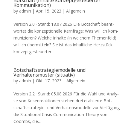
Botschaft (Inhalte konzeptgesteuerter
Kommunikation)
by
admin
|
Apr. 15, 2023
| Allgemein
Ver­si­on 2.0 · Stand: 18.07.2026 Die Bot­schaft beant­
wor­tet die kon­zep­tio­nel­le Kern­fra­ge: Was will ich kom­
mu­ni­zie­ren? Wel­che Inhal­te (in wel­chem The­men­feld)
will ich über­mit­teln? Sie ist das inhalt­li­che Herz­stück
kon­zept­ge­steu­er­ter...
Botschaftsstrategiemodelle und
Verhaltensmuster (situativ)
by
admin
|
Okt. 17, 2023
| Allgemein
Ver­si­on 2.2 · Stand: 05.08.2026 Für die Wahl und Ana­ly­
se von Kri­sen­re­ak­tio­nen ste­hen drei eta­blier­te Bot­
schafts­stra­te­gie- und Ver­hal­tens­mo­del­le zur Ver­fü­gung:
die Situa­tio­nal Cri­sis Com­mu­ni­ca­ti­on Theo­ry von
Coombs, die...