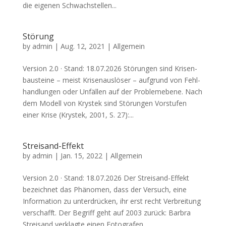
die eige­nen Schwach­stel­len...
Störung
by
admin
|
Aug. 12, 2021
| Allgemein
Ver­si­on 2.0 · Stand: 18.07.2026 Stö­run­gen sind Kri­sen­
bau­stei­ne – meist Kri­sen­aus­lö­ser – auf­grund von Fehl­
hand­lun­gen oder Unfäl­len auf der Pro­blem­ebe­ne. Nach
dem Modell von Kry­stek sind Stö­run­gen Vor­stu­fen
einer Kri­se (Kry­stek, 2001, S. 27):...
Streisand-Effekt
by
admin
|
Jan. 15, 2022
| Allgemein
Ver­si­on 2.0 · Stand: 18.07.2026 Der Strei­sand-Effekt
bezeich­net das Phä­no­men, dass der Ver­such, eine
Infor­ma­ti­on zu unter­drücken, ihr erst recht Ver­brei­tung
ver­schafft. Der Begriff geht auf 2003 zurück: Bar­bra
Strei­sand ver­klag­te einen Foto­gra­fen,...