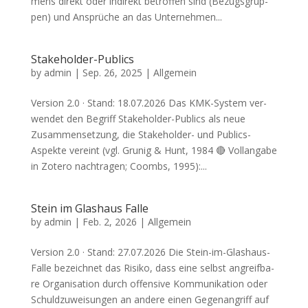
mens direkt oder indi­rekt betrof­fen sind (Bezugs­grup­
pen) und Ansprü­che an das Unter­neh­men...
Stakeholder-Publics
by
admin
|
Sep. 26, 2025
| Allgemein
Ver­si­on 2.0 · Stand: 18.07.2026 Das KMK-System ver­
wen­det den Begriff Stake­hol­der-Publics als neue
Zusam­men­set­zung, die Stake­hol­der- und Publics-
Aspek­te ver­eint (vgl. Grunig & Hunt, 1984 🔴 Voll­an­ga­be
in Zote­ro nach­tra­gen; Coombs, 1995):...
Stein im Glashaus Falle
by
admin
|
Feb. 2, 2026
| Allgemein
Ver­si­on 2.0 · Stand: 27.07.2026 Die Stein-im-Glas­haus-
Fal­le bezeich­net das Risi­ko, dass eine selbst angreif­ba­
re Orga­ni­sa­ti­on durch offen­si­ve Kom­mu­ni­ka­ti­on oder
Schuld­zu­wei­sun­gen an ande­re einen Gegen­an­griff auf