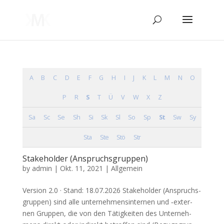
A
B
C
D
E
F
G
H
I
J
K
L
M
N
O
P
R
S
T
Ü
V
W
X
Z
Sa
Sc
Se
Sh
Si
Sk
Sl
So
Sp
St
Sw
Sy
Sta
Ste
Stö
Str
Stakeholder (Anspruchsgruppen)
by
admin
|
Okt. 11, 2021
| Allgemein
Ver­si­on 2.0 · Stand: 18.07.2026 Stake­hol­der (Anspruchs­
grup­pen) sind alle unter­neh­mens­in­ter­nen und ‑exter­
nen Grup­pen, die von den Tätig­kei­ten des Unter­neh­