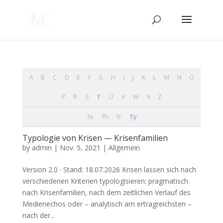
A
B
C
D
E
F
G
H
I
J
K
L
M
N
O
P
R
S
T
Ü
V
W
X
Z
Te
Th
Tr
Ty
Typologie von Krisen — Krisenfamilien
by
admin
|
Nov. 5, 2021
| Allgemein
Ver­si­on 2.0 · Stand: 18.07.2026 Kri­sen las­sen sich nach
ver­schie­de­nen Kri­te­ri­en typo­lo­gi­sie­ren: prag­ma­tisch
nach Kri­sen­fa­mi­li­en, nach dem zeit­li­chen Ver­lauf des
Medi­en­echos oder – ana­ly­tisch am ertrag­reich­sten –
nach der...