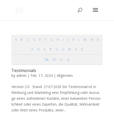
A
B
C
D
E
F
G
H
I
J
K
L
M
N
O
P
R
S
T
Ü
V
W
X
Z
Te
Th
Tr
Ty
Testimonials
by
admin
|
Feb. 17, 2024
| Allgemein
Ver­si­on 2.0 · Stand: 27.07.2026 Ein Testi­mo­ni­al ist in
Wer­bung und Mar­ke­ting eine Emp­feh­lung oder Aus­sa­
ge eines zufrie­de­nen Kun­den, einer bekann­ten Per­sön­
lich­keit oder eines Exper­ten, die Qua­li­tät, Wirk­sam­keit
oder Wert eines Pro­dukts, einer...