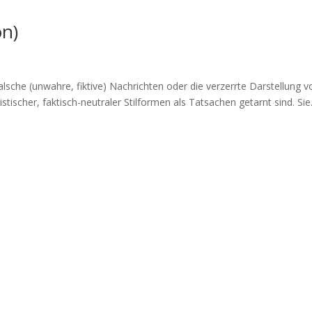
on)
sche (unwah­re, fik­ti­ve) Nach­rich­ten oder die ver­zerr­te Dar­stel­lung 
sti­scher, fak­tisch-neu­tra­ler Stil­for­men als Tat­sa­chen getarnt sind. Sie.