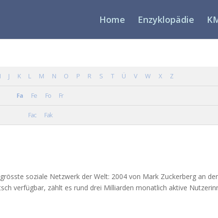
Home
Enzyklopädie
KM
I
J
K
L
M
N
O
P
R
S
T
Ü
V
W
X
Z
Fa
Fe
Fo
Fr
Ba
Fac
Fak
Ba
s gröss­te sozia­le Netz­werk der Welt: 2004 von Mark Zucker­berg an de
ch ver­füg­bar, zählt es rund drei Mil­li­ar­den monat­lich akti­ve Nut­ze­rin