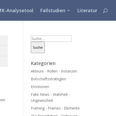
K-Analysetool
Fallstudien
Literatur
Suche
Suche
nd 1
Band 2
Band 3
Kategorien
nd 4
Band 5
Band 6
Akteure - Rollen - Instanzen
Botschaftsstrategien
Emotionen
r
Fake News - Wahrheit -
­nen
Ungewissheit
Framing - Frames - Elemente
Glaubwürdigkeit - Vertrauen