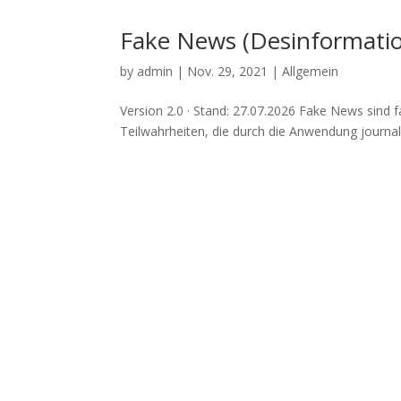
Fake News (Desinformati
by
admin
|
Nov. 29, 2021
| Allgemein
Ver­si­on 2.0 · Stand: 27.07.2026 Fake News sind fal­
Teil­wahr­hei­ten, die durch die Anwen­dung jour­na­li­