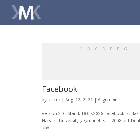
A
B
C
D
E
F
G
H
Facebook
by
admin
|
Aug. 12, 2021
| Allgemein
Ver­si­on 2.0 · Stand: 18.07.2026 Face­book ist da
Har­vard Uni­ver­si­ty gegrün­det, seit 2008 auf Deuts
und...