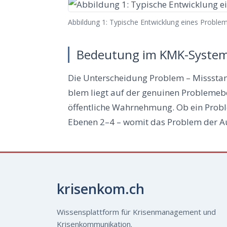
Abbil­dung 1: Typi­sche Ent­wick­lung eines Pro­bl
Bedeutung im KMK-Syste
Die Unter­schei­dung Pro­blem – Miss­stan
blem liegt auf der genui­nen Pro­blem­ebe
öffent­li­che Wahr­neh­mung. Ob ein Pro­bl
Ebe­nen 2–4 – womit das Pro­blem der Aus
krisenkom.ch
Wissensplattform für Krisenmanagement und
Krisenkommunikation.