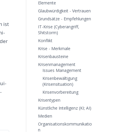
Elemente
Glaubwürdigkeit - Vertrauen
Grundsätze - Empfehlungen
n ist
IT-Krise (Cyberangriff,
hi­
Shitstorm)
oder
Konflikt
Krise - Merkmale
Krisenbausteine
Krisenmanagement
Issues Management
Krisenbewältigung
nui­
(Krisensituation)
­
Krisenvorbereitung
Krisentypen
Künstliche Intelligenz (KI; AI)
Medien
Organisationskommunikatio
n