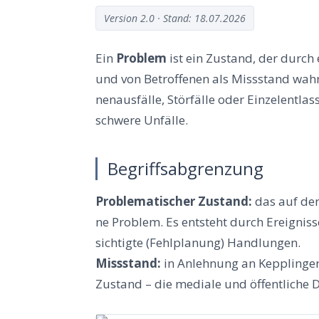
Ver­si­on 2.0 · Stand: 18.07.2026
Ein
Pro­blem
ist ein Zustand, der durch e
und von Betrof­fe­nen als Miss­stand wahr
nen­aus­fäl­le, Stör­fäl­le oder Ein­zel­ent­l
schwe­re Unfälle.
Begriffsabgrenzung
Pro­ble­ma­ti­scher Zustand:
das auf der
ne Pro­blem. Es ent­steht durch Ereig­nis­s
sich­tig­te (Fehl­pla­nung) Hand­lun­gen.
Miss­stand:
in Anleh­nung an Kepp­lin­ge
Zustand – die media­le und öffent­li­che 