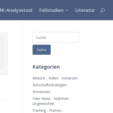
K-Analysetool
Fallstudien
Literatur
Suche
Suche
nd 1
Band 2
Band 3
Kategorien
nd 4
Band 5
Band 6
Akteure - Rollen - Instanzen
Botschaftsstrategien
Emotionen
Fake News - Wahrheit -
Ungewissheit
Framing - Frames -