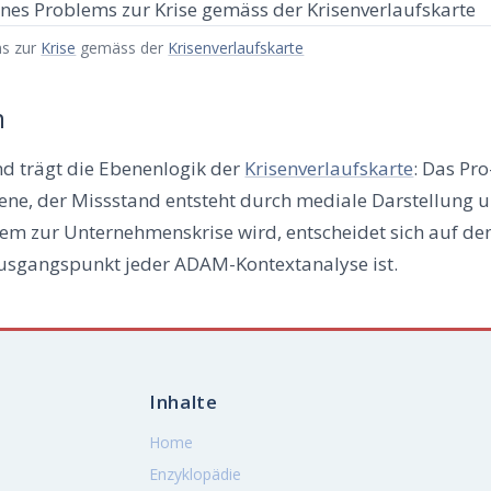
ems zur
Kri­se
gemäss der
Kri­sen­ver­laufs­kar­te
m
d trägt die Ebe­nen­lo­gik der
Kri­sen­ver­laufs­kar­te
: Das Pro
­ne, der Miss­stand ent­steht durch media­le Dar­stel­lung 
em zur Unter­neh­mens­kri­se wird, ent­schei­det sich auf de
­gangs­punkt jeder ADAM-Kon­text­ana­ly­se ist.
Inhalte
Home
Enzyklopädie