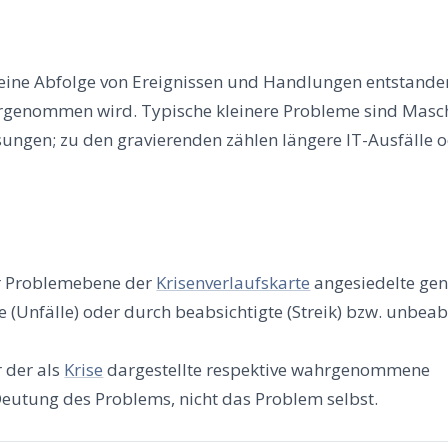
ine Abfol­ge von Ereig­nis­sen und Hand­lun­gen ent­stan­de
­ge­nom­men wird. Typi­sche klei­ne­re Pro­ble­me sind Masc
as­sun­gen; zu den gra­vie­ren­den zäh­len län­ge­re IT-Aus­fäl­le 
 Pro­blem­ebe­ne der
Kri­sen­ver­laufs­kar­te
ange­sie­del­te ge
e (Unfäl­le) oder durch beab­sich­tig­te (Streik) bzw. unbe­ab
r der als
Kri­se
dar­ge­stell­te respek­ti­ve wahr­ge­nom­me­ne
Deu­tung des Pro­blems, nicht das Pro­blem selbst.