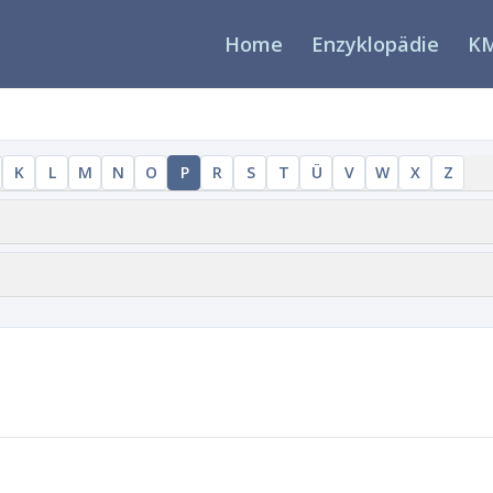
Home
Enzyklopädie
KM
K
L
M
N
O
P
R
S
T
Ü
V
W
X
Z
Ba
Ba