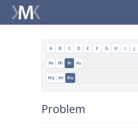
A
B
C
D
E
F
G
H
I
J
Pe
Ph
Pr
Pu
Prä
Pri
Pro
Problem