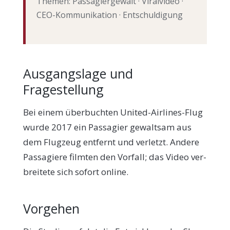
The­men: Pas­sa­gier­ge­walt · Viral­vi­deo ·
CEO-Kom­mu­ni­ka­ti­on · Entschuldigung
Ausgangslage und
Fragestellung
Bei einem über­buch­ten United-Air­lines-Flug
wur­de 2017 ein Pas­sa­gier gewalt­sam aus
dem Flug­zeug ent­fernt und ver­letzt. Ande­re
Pas­sa­gie­re film­ten den Vor­fall; das Video ver­
brei­te­te sich sofort online.
Vorgehen