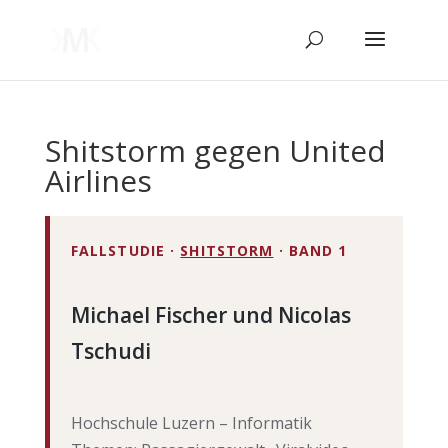
Shitstorm gegen United
Airlines
FALL­STU­DIE ·
SHITS­TORM
· BAND 1
Micha­el Fischer und Nico­las
Tschudi
Hoch­schu­le Luzern – Infor­ma­tik