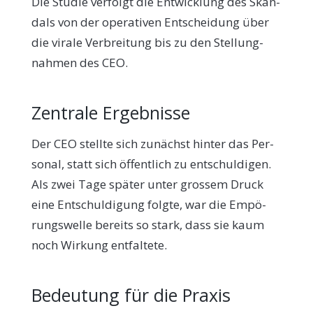
Die Stu­die ver­folgt die Ent­wick­lung des Skan­
dals von der ope­ra­ti­ven Ent­schei­dung über
die vira­le Ver­brei­tung bis zu den Stel­lung­
nah­men des CEO.
Zentrale Ergebnisse
Der CEO stell­te sich zunächst hin­ter das Per­
so­nal, statt sich öffent­lich zu ent­schul­di­gen.
Als zwei Tage spä­ter unter gros­sem Druck
eine Ent­schul­di­gung folg­te, war die Empö­
rungs­wel­le bereits so stark, dass sie kaum
noch Wir­kung entfaltete.
Bedeutung für die Praxis