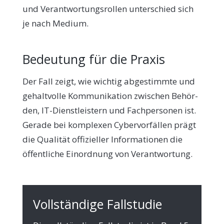
und Ver­ant­wor­tungs­rol­len unter­schied sich
je nach Medium.
Bedeutung für die Praxis
Der Fall zeigt, wie wich­tig abge­stimm­te und
gehalt­vol­le Kom­mu­ni­ka­ti­on zwi­schen Behör­
den, IT-Dienst­lei­stern und Fach­per­so­nen ist.
Gera­de bei kom­ple­xen Cyber­vor­fäl­len prägt
die Qua­li­tät offi­zi­el­ler Infor­ma­tio­nen die
öffent­li­che Ein­ord­nung von Verantwortung.
Vollständige Fallstudie