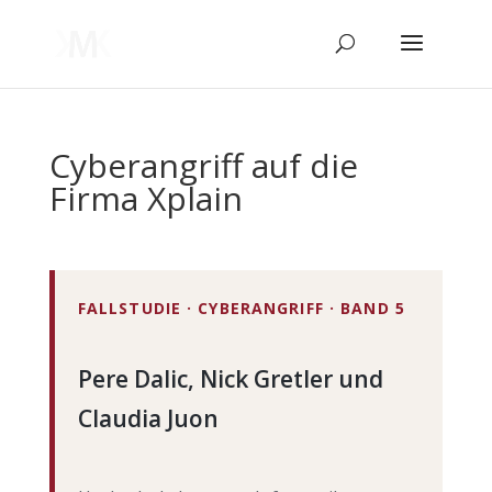
Cyberangriff auf die
Firma Xplain
FALL­STU­DIE · CYBER­AN­GRIFF · BAND 5
Pere Dalic, Nick Gret­ler und
Clau­dia Juon