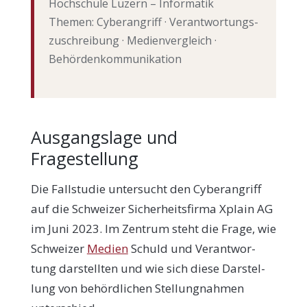
Hoch­schu­le Luzern – Infor­ma­tik
The­men: Cyber­an­griff · Ver­ant­wor­tungs­
zu­schrei­bung · Medi­en­ver­gleich ·
Behördenkommunikation
Ausgangslage und
Fragestellung
Die Fall­stu­die unter­sucht den Cyber­an­griff
auf die Schwei­zer Sicher­heits­fir­ma Xplain AG
im Juni 2023. Im Zen­trum steht die Fra­ge, wie
Schwei­zer
Medi­en
Schuld und Ver­ant­wor­
tung dar­stell­ten und wie sich die­se Dar­stel­
lung von behörd­li­chen Stel­lung­nah­men