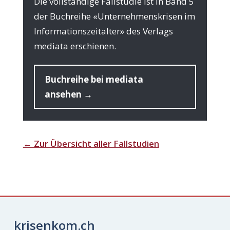
Die voll­stän­di­ge Fall­stu­die ist in Band 5
der Buch­rei­he «Unter­neh­mens­kri­sen im
Infor­ma­ti­ons­zeit­al­ter» des Ver­lags
media­ta erschienen.
Buch­rei­he bei media­ta
ansehen →
← Zur Über­sicht aller Fallstudien
krisenkom.ch