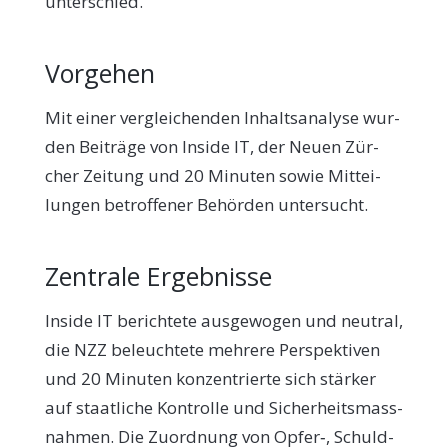
unterschied.
Vorgehen
Mit einer ver­glei­chen­den Inhalts­ana­ly­se wur­
den Bei­trä­ge von Insi­de IT, der Neu­en Zür­
cher Zei­tung und 20 Minu­ten sowie Mit­tei­
lun­gen betrof­fe­ner Behör­den untersucht.
Zentrale Ergebnisse
Insi­de IT berich­te­te aus­ge­wo­gen und neu­tral,
die NZZ beleuch­te­te meh­re­re Per­spek­ti­ven
und 20 Minu­ten kon­zen­trier­te sich stär­ker
auf staat­li­che Kon­trol­le und Sicher­heits­mass­
nah­men. Die Zuord­nung von Opfer‑, Schuld-