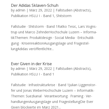
Der Adidas Sklaven-Schuh
by
admin
|
März 29, 2022
|
Fallstudien (Abstracts)
,
Publikation HSLU I - Band 1
,
Shitstorm
Fall­stu­die · Shits­torm · Band 1Ratko Tesic, Lars Vogns­
trup und Mar­co Zehn­der­Hoch­schu­le Luzern – Infor­ma­
tik­The­men: Pro­dukt­de­sign · Social Media · Ent­schul­di­
gung · Kri­sen­re­ak­ti­on­Aus­gangs­la­ge und Fra­ge­stel­
lungA­di­das ver­öf­fent­lich­te...
Ever Given in der Krise
by
admin
|
März 29, 2022
|
Fallstudien (Abstracts)
,
Publikation HSLU I - Band 1
Fall­stu­die · Infra­struk­tur­kri­se · Band 1Julian Lig­gens­tor­
fer und Jonas Weber­Hoch­schu­le Luzern – Infor­ma­tik­
The­men: Suez­ka­nal · Ver­ant­wor­tung · Framing · Ver­
hand­lun­gen­Aus­gangs­la­ge und Fra­ge­stel­lung­Die Ever
Given blockier­te im März 2021...