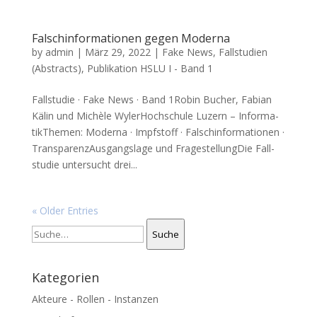
Falschinformationen gegen Moderna
by
admin
|
März 29, 2022
|
Fake News
,
Fallstudien
(Abstracts)
,
Publikation HSLU I - Band 1
Fall­stu­die · Fake News · Band 1Robin Bucher, Fabi­an
Kälin und Mic­hè­le Wyler­Hoch­schu­le Luzern – Infor­ma­
tik­The­men: Moder­na · Impf­stoff · Falsch­in­for­ma­tio­nen ·
Trans­pa­renz­Aus­gangs­la­ge und Fra­ge­stel­lung­Die Fall­
stu­die unter­sucht drei...
« Older Entries
Suche
Suche
Kategorien
Akteure - Rollen - Instanzen