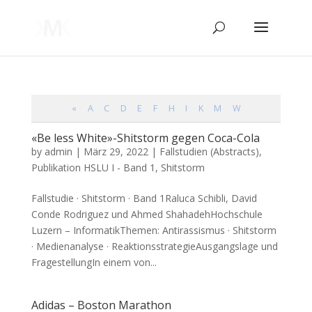
«
A
C
D
E
F
H
I
K
M
W
«Be less White»-Shitstorm gegen Coca-Cola
by
admin
|
März 29, 2022
|
Fallstudien (Abstracts)
,
Publikation HSLU I - Band 1
,
Shitstorm
Fall­stu­die · Shits­torm · Band 1Raluca Schi­b­li, David
Con­de Rodri­guez und Ahmed Shaha­deh­Hoch­schu­le
Luzern – Infor­ma­tik­The­men: Anti­ras­sis­mus · Shits­torm
· Medi­en­ana­ly­se · Reak­ti­ons­stra­te­gie­Aus­gangs­la­ge und
Fra­ge­stel­lung­In einem von...
Adidas – Boston Marathon