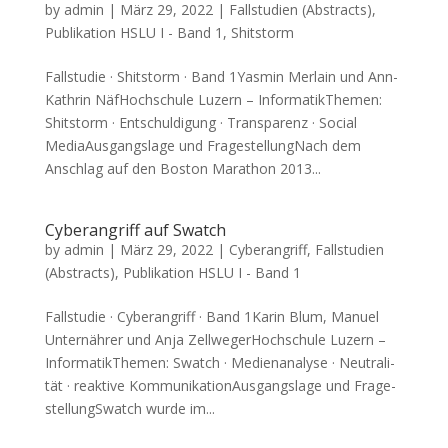
by
admin
|
März 29, 2022
|
Fallstudien (Abstracts)
,
Publikation HSLU I - Band 1
,
Shitstorm
Fall­stu­die · Shits­torm · Band 1Yasmin Mer­lain und Ann-
Kath­rin Näf­Hoch­schu­le Luzern – Infor­ma­tik­The­men:
Shits­torm · Ent­schul­di­gung · Trans­pa­renz · Social
Media­Aus­gangs­la­ge und Fra­ge­stel­lungNach dem
Anschlag auf den Bos­ton Mara­thon 2013...
Cyberangriff auf Swatch
by
admin
|
März 29, 2022
|
Cyberangriff
,
Fallstudien
(Abstracts)
,
Publikation HSLU I - Band 1
Fall­stu­die · Cyber­an­griff · Band 1Karin Blum, Manu­el
Unter­näh­rer und Anja Zell­we­ger­Hoch­schu­le Luzern –
Infor­ma­tik­The­men: Swatch · Medi­en­ana­ly­se · Neu­tra­li­
tät · reak­ti­ve Kom­mu­ni­ka­ti­on­Aus­gangs­la­ge und Fra­ge­
stel­lungS­watch wur­de im...